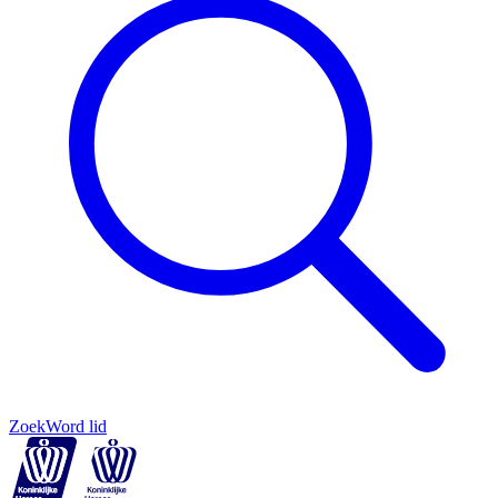
Zoek
Word lid