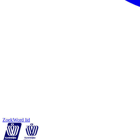
Zoek
Word lid