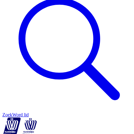
Zoek
Word lid