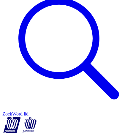
Zoek
Word lid