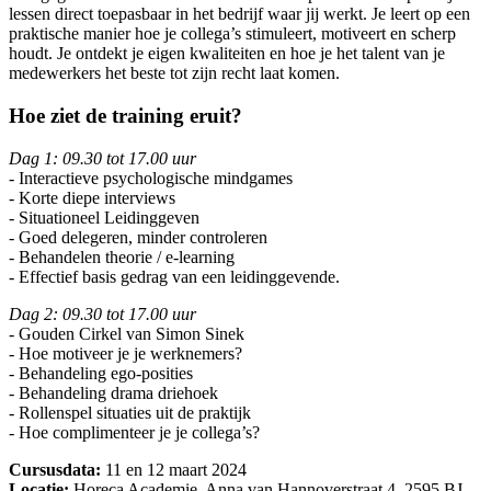
lessen direct toepasbaar in het bedrijf waar jij werkt. Je leert op een
praktische manier hoe je collega’s stimuleert, motiveert en scherp
houdt. Je ontdekt je eigen kwaliteiten en hoe je het talent van je
medewerkers het beste tot zijn recht laat komen.
Hoe ziet de training eruit?
Dag 1: 09.30 tot 17.00 uur
- Interactieve psychologische mindgames
- Korte diepe interviews
- Situationeel Leidinggeven
- Goed delegeren, minder controleren
- Behandelen theorie / e-learning
- Effectief basis gedrag van een leidinggevende.
Dag 2: 09.30 tot 17.00 uur
- Gouden Cirkel van Simon Sinek
- Hoe motiveer je je werknemers?
- Behandeling ego-posities
- Behandeling drama driehoek
- Rollenspel situaties uit de praktijk
- Hoe complimenteer je je collega’s?
Cursusdata:
11 en 12 maart 2024
Locatie:
Horeca Academie, Anna van Hannoverstraat 4, 2595 BJ