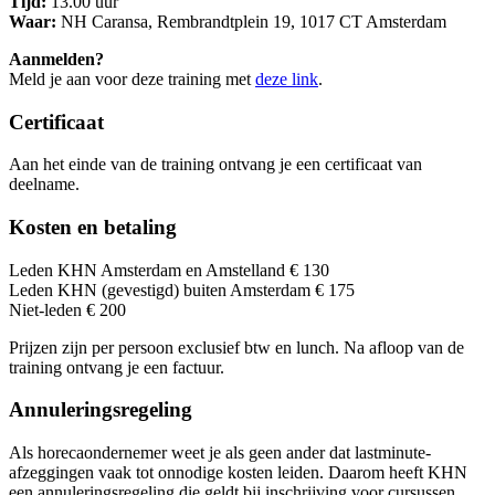
Tijd:
13.00 uur
Waar:
NH Caransa, Rembrandtplein 19, 1017 CT Amsterdam
Aanmelden?
Meld je aan voor deze training met
deze link
.
Certificaat
Aan het einde van de training ontvang je een certificaat van
deelname.
Kosten en betaling
Leden KHN Amsterdam en Amstelland € 130
Leden KHN (gevestigd) buiten Amsterdam € 175
Niet-leden € 200
Prijzen zijn per persoon exclusief btw en lunch. Na afloop van de
training ontvang je een factuur.
Annuleringsregeling
Als horecaondernemer weet je als geen ander dat lastminute-
afzeggingen vaak tot onnodige kosten leiden. Daarom heeft KHN
een annuleringsregeling die geldt bij inschrijving voor cursussen,