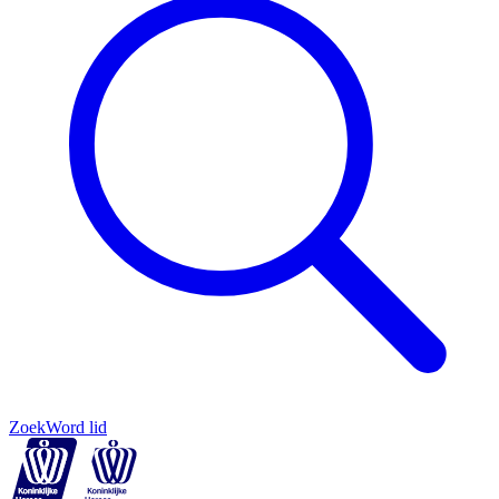
Zoek
Word lid