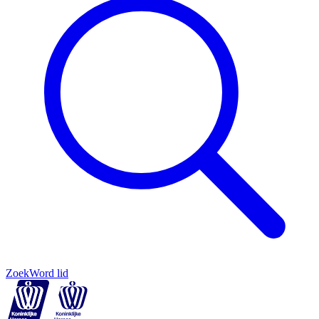
Zoek
Word lid