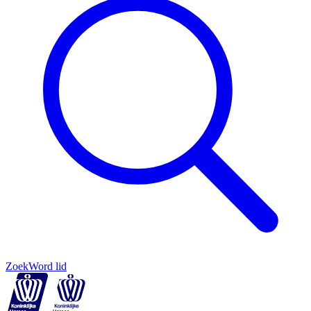
Zoek
Word lid