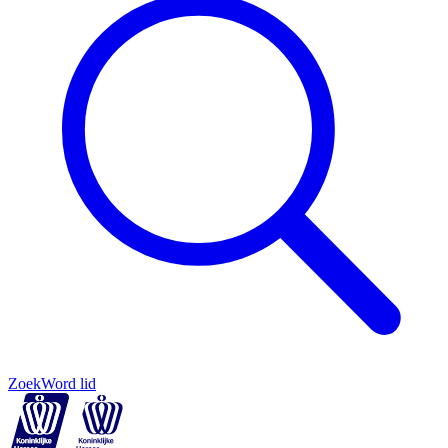
Zoek
Word lid