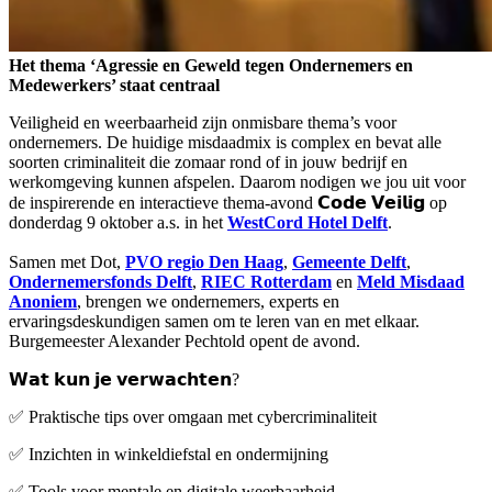
Het thema ‘Agressie en Geweld tegen Ondernemers en
Medewerkers’ staat centraal
Veiligheid en weerbaarheid zijn onmisbare thema’s voor
ondernemers. De huidige misdaadmix is complex en bevat alle
soorten criminaliteit die zomaar rond of in jouw bedrijf en
werkomgeving kunnen afspelen. Daarom nodigen we jou uit voor
de inspirerende en interactieve thema-avond 𝗖𝗼𝗱𝗲 𝗩𝗲𝗶𝗹𝗶𝗴 op
donderdag 9 oktober a.s. in het
WestCord Hotel Delft
.
Samen met Dot,
PVO regio Den Haag
,
Gemeente Delft
,
Ondernemersfonds Delft
,
RIEC Rotterdam
en
Meld Misdaad
Anoniem
, brengen we ondernemers, experts en
ervaringsdeskundigen samen om te leren van en met elkaar.
Burgemeester Alexander Pechtold opent de avond.
𝗪𝗮𝘁 𝗸𝘂𝗻 𝗷𝗲 𝘃𝗲𝗿𝘄𝗮𝗰𝗵𝘁𝗲𝗻?
✅ Praktische tips over omgaan met cybercriminaliteit
✅ Inzichten in winkeldiefstal en ondermijning
✅ Tools voor mentale en digitale weerbaarheid