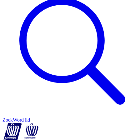
Zoek
Word lid