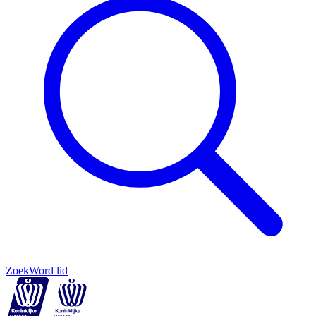
Zoek
Word lid