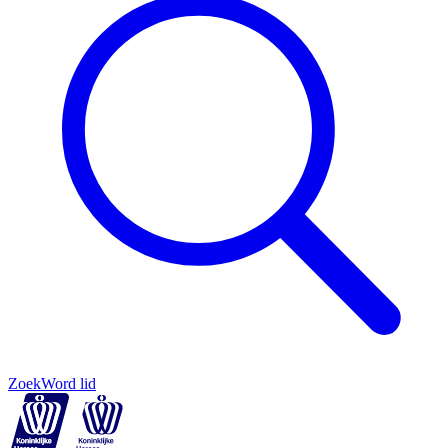
Zoek
Word lid