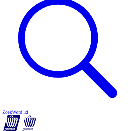
Zoek
Word lid