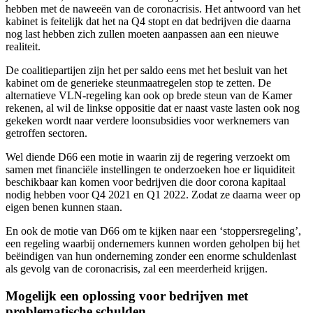
hebben met de naweeën van de coronacrisis. Het antwoord van het
kabinet is feitelijk dat het na Q4 stopt en dat bedrijven die daarna
nog last hebben zich zullen moeten aanpassen aan een nieuwe
realiteit.
De coalitiepartijen zijn het per saldo eens met het besluit van het
kabinet om de generieke steunmaatregelen stop te zetten. De
alternatieve VLN-regeling kan ook op brede steun van de Kamer
rekenen, al wil de linkse oppositie dat er naast vaste lasten ook nog
gekeken wordt naar verdere loonsubsidies voor werknemers van
getroffen sectoren.
Wel diende D66 een motie in waarin zij de regering verzoekt om
samen met financiële instellingen te onderzoeken hoe er liquiditeit
beschikbaar kan komen voor bedrijven die door corona kapitaal
nodig hebben voor Q4 2021 en Q1 2022. Zodat ze daarna weer op
eigen benen kunnen staan.
En ook de motie van D66 om te kijken naar een ‘stoppersregeling’,
een regeling waarbij ondernemers kunnen worden geholpen bij het
beëindigen van hun onderneming zonder een enorme schuldenlast
als gevolg van de coronacrisis, zal een meerderheid krijgen.
Mogelijk een oplossing voor bedrijven met
problematische schulden