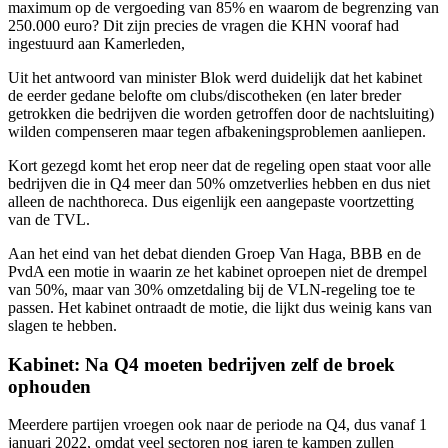
maximum op de vergoeding van 85% en waarom de begrenzing van
250.000 euro? Dit zijn precies de vragen die KHN vooraf had
ingestuurd aan Kamerleden,
Uit het antwoord van minister Blok werd duidelijk dat het kabinet
de eerder gedane belofte om clubs/discotheken (en later breder
getrokken die bedrijven die worden getroffen door de nachtsluiting)
wilden compenseren maar tegen afbakeningsproblemen aanliepen.
Kort gezegd komt het erop neer dat de regeling open staat voor alle
bedrijven die in Q4 meer dan 50% omzetverlies hebben en dus niet
alleen de nachthoreca. Dus eigenlijk een aangepaste voortzetting
van de TVL.
Aan het eind van het debat dienden Groep Van Haga, BBB en de
PvdA een motie in waarin ze het kabinet oproepen niet de drempel
van 50%, maar van 30% omzetdaling bij de VLN-regeling toe te
passen. Het kabinet ontraadt de motie, die lijkt dus weinig kans van
slagen te hebben.
Kabinet: Na Q4 moeten bedrijven zelf de broek
ophouden
Meerdere partijen vroegen ook naar de periode na Q4, dus vanaf 1
januari 2022, omdat veel sectoren nog jaren te kampen zullen