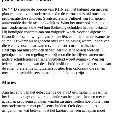
De VVD steunde de oproep van KHN aan het kabinet om met een
plan te komen voor ondernemers die de coronacrisis uitkomen met
problematische schulden. Staatssecretaris Vijlbrief van Financiën
antwoordde dat dit niet makkelijk is. Want het moet ook eerlijk zijn
naar ondernemers die wel hun (belasting)schulden hebben betaald.
Hij kondigde concreet aan om volgende week, voor de algemene
financiële beschouwingen van Financiën, een brief aan de Kamer te
sturen. Er wordt nu nagedacht over een oplossing waarbij bedrijven
die wel levensvatbaar waren (voor corona) maar straks toch niet in
staat zijn om hun schulden in vijf jaar tijd af te lossen worden
geholpen met een regeling waarbij voor die bedrijven samen met
andere schuldeisers een saneringsbeleid wordt gemaakt. Waarbij
iedereen een stukje van de schuld inslikt en de overheid iets doet aan
de eigen preferentie schuldeiserspositie. Een oplossing die samen
met andere schuldeisers maar ook tijdelijk moet zijn.
Moties
Aan het eind van het debat diende de VVD een motie in waarin zij
het kabinet vraagt om voor het einde van het jaar te komen met een
actieplan probleemschulden waarbij zij uiteenzetten hoe om te gaan
met ondernemers met probleemschulden. Ook deze motie is
aangenomen wat betekent dat het kabinet met een actieplan moet