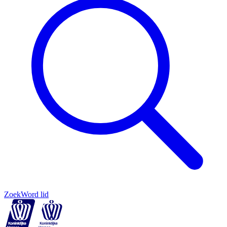
Zoek
Word lid