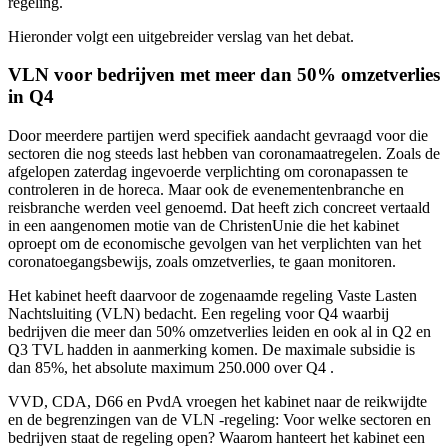
regeling.
Hieronder volgt een uitgebreider verslag van het debat.
VLN voor bedrijven met meer dan 50% omzetverlies
in Q4
Door meerdere partijen werd specifiek aandacht gevraagd voor die
sectoren die nog steeds last hebben van coronamaatregelen. Zoals de
afgelopen zaterdag ingevoerde verplichting om coronapassen te
controleren in de horeca. Maar ook de evenementenbranche en
reisbranche werden veel genoemd. Dat heeft zich concreet vertaald
in een aangenomen motie van de ChristenUnie die het kabinet
oproept om de economische gevolgen van het verplichten van het
coronatoegangsbewijs, zoals omzetverlies, te gaan monitoren.
Het kabinet heeft daarvoor de zogenaamde regeling Vaste Lasten
Nachtsluiting (VLN) bedacht. Een regeling voor Q4 waarbij
bedrijven die meer dan 50% omzetverlies leiden en ook al in Q2 en
Q3 TVL hadden in aanmerking komen. De maximale subsidie is
dan 85%, het absolute maximum 250.000 over Q4 .
VVD, CDA, D66 en PvdA vroegen het kabinet naar de reikwijdte
en de begrenzingen van de VLN -regeling: Voor welke sectoren en
bedrijven staat de regeling open? Waarom hanteert het kabinet een