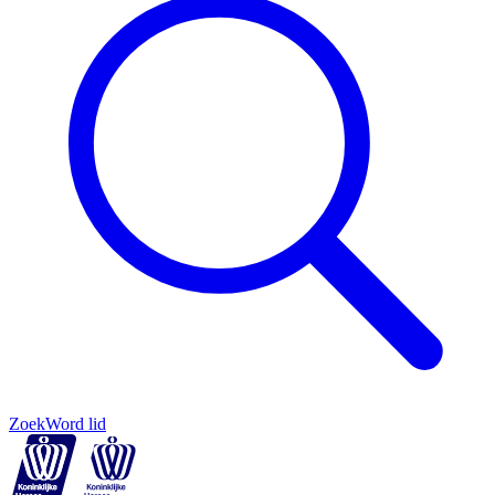
Zoek
Word lid