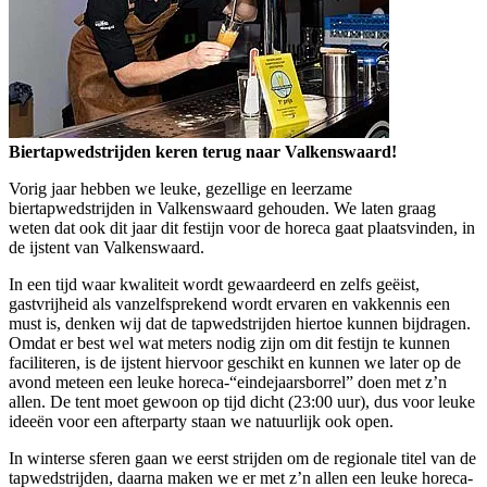
Biertapwedstrijden keren terug naar Valkenswaard!
Vorig jaar hebben we leuke, gezellige en leerzame
biertapwedstrijden in Valkenswaard gehouden. We laten graag
weten dat ook dit jaar dit festijn voor de horeca gaat plaatsvinden, in
de ijstent van Valkenswaard.
In een tijd waar kwaliteit wordt gewaardeerd en zelfs geëist,
gastvrijheid als vanzelfsprekend wordt ervaren en vakkennis een
must is, denken wij dat de tapwedstrijden hiertoe kunnen bijdragen.
Omdat er best wel wat meters nodig zijn om dit festijn te kunnen
faciliteren, is de ijstent hiervoor geschikt en kunnen we later op de
avond meteen een leuke horeca-“eindejaarsborrel” doen met z’n
allen. De tent moet gewoon op tijd dicht (23:00 uur), dus voor leuke
ideeën voor een afterparty staan we natuurlijk ook open.
In winterse sferen gaan we eerst strijden om de regionale titel van de
tapwedstrijden, daarna maken we er met z’n allen een leuke horeca-