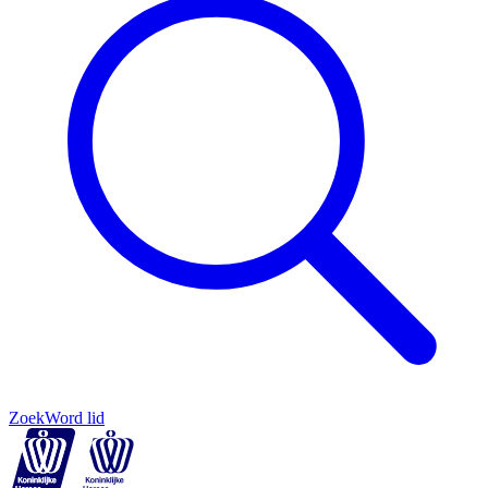
Zoek
Word lid