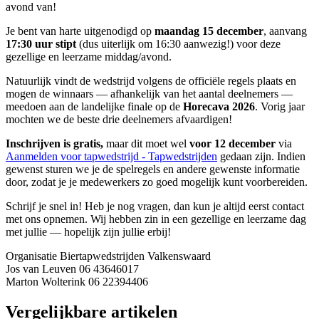
avond van!
Je bent van harte uitgenodigd op
maandag 15 december
, aanvang
17:30 uur stipt
(dus uiterlijk om 16:30 aanwezig!) voor deze
gezellige en leerzame middag/avond.
Natuurlijk vindt de wedstrijd volgens de officiële regels plaats en
mogen de winnaars — afhankelijk van het aantal deelnemers —
meedoen aan de landelijke finale op de
Horecava 2026
. Vorig jaar
mochten we de beste drie deelnemers afvaardigen!
Inschrijven is gratis,
maar dit moet wel
voor 12 december
via
Aanmelden voor tapwedstrijd - Tapwedstrijden
gedaan zijn. Indien
gewenst sturen we je de spelregels en andere gewenste informatie
door, zodat je je medewerkers zo goed mogelijk kunt voorbereiden.
Schrijf je snel in! Heb je nog vragen, dan kun je altijd eerst contact
met ons opnemen. Wij hebben zin in een gezellige en leerzame dag
met jullie — hopelijk zijn jullie erbij!
Organisatie Biertapwedstrijden Valkenswaard
Jos van Leuven 06 43646017
Marton Wolterink 06 22394406
Vergelijkbare artikelen