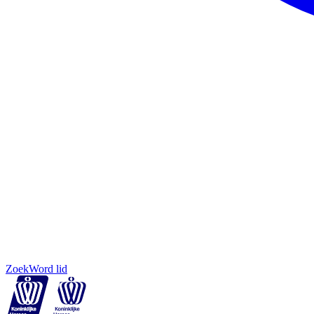
Zoek
Word lid