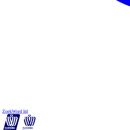
Zoek
Word lid