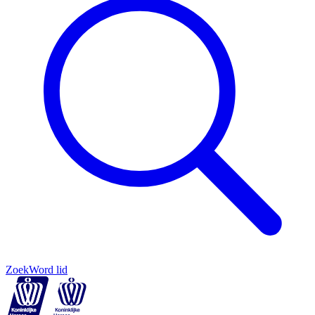
Zoek
Word lid