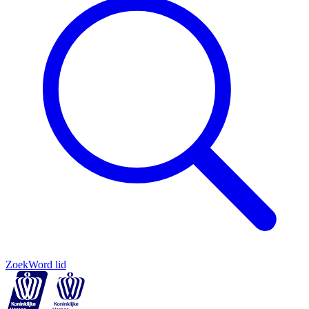
Zoek
Word lid