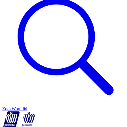
Zoek
Word lid