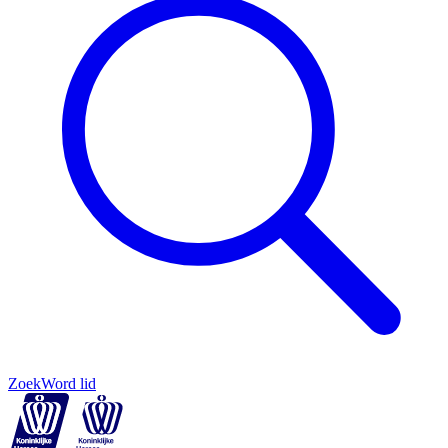
Zoek
Word lid