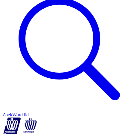
Zoek
Word lid