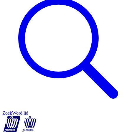
Zoek
Word lid