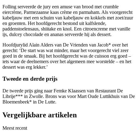
Folling serveerde de jury een amuse van brood met crumble
eiercrème, Parmezaanse kaas crème en parmaham. Als voorgerecht
kabeljauw met een schuim van kabeljauw en kokkels met zoet/zuur
en groenten. Het hoofdgerecht bestond uit kalfslende,
paddenstoelensaus, shiitake en knol. Een citroencreme met vanille
ijs, dulcey chocolade en ananas serveerde hij als dessert.
Hoofdjurylid Alain Alders van De Vrienden van Jacob* over het
gerecht: ‘De start was wat minder, maar het voorgerecht viel zeer
goed in de smaak. Bij het hoofdgerecht was de cuisson erg goed –
iets waar de deelnemers over het algemeen mee worstelde – en het
dessert was erg lekker.’
Tweede en derde prijs
De tweede prijs ging naar Femke Klaassen van Restaurant De
Librije*** in Zwolle. Brons was voor Mart Oude Luttikhuis van De
Bloemenbeek* in De Lutte.
Vergelijkbare artikelen
Meest recent