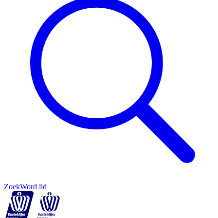
Zoek
Word lid