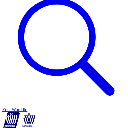
Zoek
Word lid