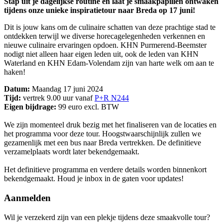
Stap uit je dagelijkse routine en laat je smaakpapillen ontwaken
tijdens onze unieke inspiratietour naar Breda op 17 juni!
Dit is jouw kans om de culinaire schatten van deze prachtige stad te
ontdekken terwijl we diverse horecagelegenheden verkennen en
nieuwe culinaire ervaringen opdoen. KHN Purmerend-Beemster
nodigt niet alleen haar eigen leden uit, ook de leden van KHN
Waterland en KHN Edam-Volendam zijn van harte welk om aan te
haken!
Datum:
Maandag 17 juni 2024
Tijd:
vertrek 9.00 uur vanaf
P+R N244
Eigen bijdrage:
99 euro excl. BTW
We zijn momenteel druk bezig met het finaliseren van de locaties en
het programma voor deze tour. Hoogstwaarschijnlijk zullen we
gezamenlijk met een bus naar Breda vertrekken. De definitieve
verzamelplaats wordt later bekendgemaakt.
Het definitieve programma en verdere details worden binnenkort
bekendgemaakt. Houd je inbox in de gaten voor updates!
Aanmelden
Wil je verzekerd zijn van een plekje tijdens deze smaakvolle tour?