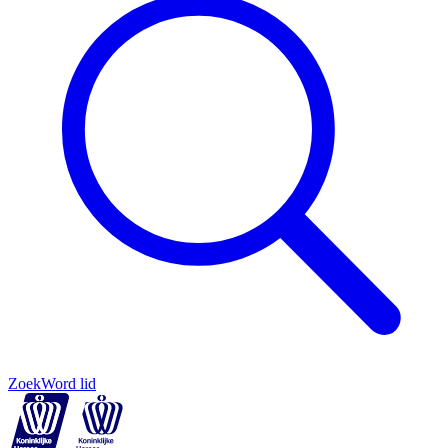
Zoek
Word lid