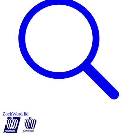
Zoek
Word lid