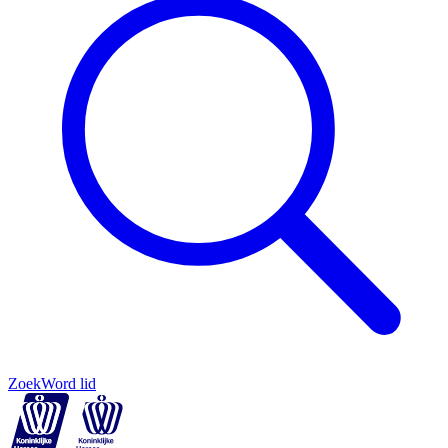
Zoek
Word lid