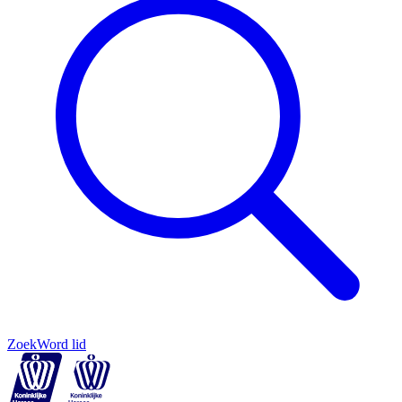
Zoek
Word lid