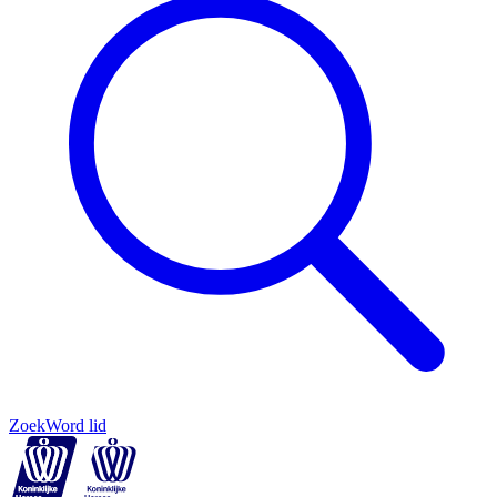
Zoek
Word lid