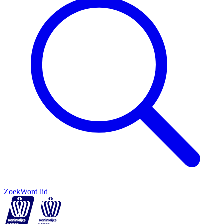
Zoek
Word lid