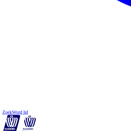
Zoek
Word lid