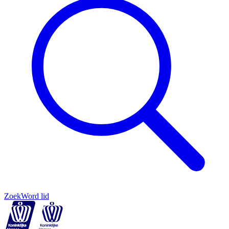
Zoek
Word lid