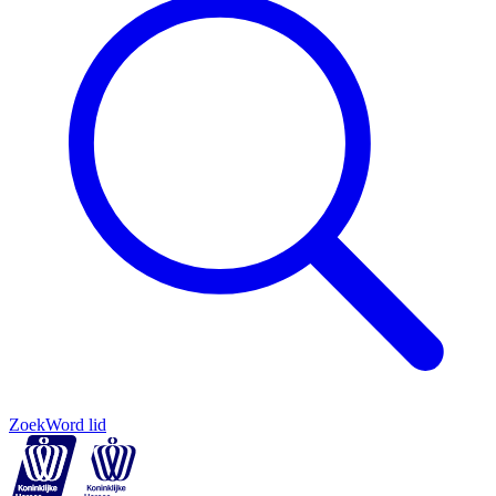
Zoek
Word lid