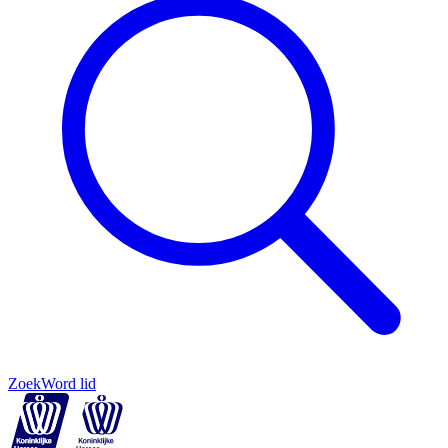
Zoek
Word lid