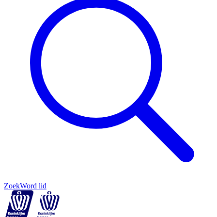
Zoek
Word lid