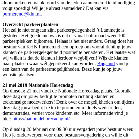
doorspreken en na akkoord van de leden aannemen. De uitnodiging
volgt spoedig! Wil je je alvast aanmelden? Dat kan via
purmerend@khn.nl
.
Overzicht parkeerplaatsen
Het zal je niet ontgaan zijn, parkeergelegenheid ’t Lammetje is
gesloten. Het goede nieuws is dat er vanaf half maart weer 100
parkeerplekken bijkomen. Helaas is het niet anders. Graag doet het
bestuur van KHN Purmerend een oproep om vooral richting jouw
klanten de parkeergelegenheid positief te benaderen. Het laatste wat
wij willen is dat de klanten hierdoor wegblijven! Wijs de klanten
naar plaatsen waar wél geparkeerd kan worden.
Bijgaand
vind je
een kaart van de parkeermogelijkheden. Deze kun je op jouw
website plaatsen.
21 mei 2019 Nationale Horecadag
Op dinsdag 21 mei vindt de Nationale Horecadag plaats. Gebruik
deze dag om jouw bedrijf te promoten richting klanten en
toekomstige medewerkers! Denk over de mogelijkheden om tijdens
deze dag jouw bedrijf extra te promoten middels wedstrijden,
demonstraties, vertier voor kinderen etc. Meer informatie vind je
hier:
https://nationalehorecadag.nl/
.
Op dinsdag 26 februari om 09.30 uur vergadert jouw bestuur weer.
Heb je onderwerpen voor onze bestuursvergadering en wil je dit