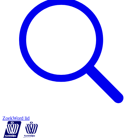
Zoek
Word lid