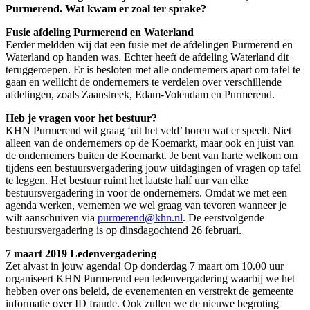
Purmerend. Wat kwam er zoal ter sprake?
Fusie afdeling Purmerend en Waterland
Eerder meldden wij dat een fusie met de afdelingen Purmerend en
Waterland op handen was. Echter heeft de afdeling Waterland dit
teruggeroepen. Er is besloten met alle ondernemers apart om tafel te
gaan en wellicht de ondernemers te verdelen over verschillende
afdelingen, zoals Zaanstreek, Edam-Volendam en Purmerend.
Heb je vragen voor het bestuur?
KHN Purmerend wil graag ‘uit het veld’ horen wat er speelt. Niet
alleen van de ondernemers op de Koemarkt, maar ook en juist van
de ondernemers buiten de Koemarkt. Je bent van harte welkom om
tijdens een bestuursvergadering jouw uitdagingen of vragen op tafel
te leggen. Het bestuur ruimt het laatste half uur van elke
bestuursvergadering in voor de ondernemers. Omdat we met een
agenda werken, vernemen we wel graag van tevoren wanneer je
wilt aanschuiven via
purmerend@khn.nl
. De eerstvolgende
bestuursvergadering is op dinsdagochtend 26 februari.
7 maart 2019 Ledenvergadering
Zet alvast in jouw agenda! Op donderdag 7 maart om 10.00 uur
organiseert KHN Purmerend een ledenvergadering waarbij we het
hebben over ons beleid, de evenementen en verstrekt de gemeente
informatie over ID fraude. Ook zullen we de nieuwe begroting