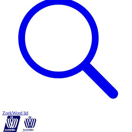
Zoek
Word lid