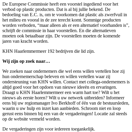
De Europese Commissie heeft een voorstel ingediend voor het
verbod op plastic producten. Dat is al bij jullie bekend. De
bedoeling van E.C. is, om te voorkomen dat plastic als zwerfvuil in
het milieu en vooral in de zee terecht komt. Sommige producten
worden verboden, “maar alleen als er een alternatief voorhanden is”,
schrijft de commissie in haar voorstellen. En die alternatieven
moeten ook betaalbaar zijn. De voorstellen moeten de komende
jaren van kracht worden.
KHN Haarlemmermeer 192 bedrijven die lid zijn.
Wij zijn op zoek naar…
We zoeken naar ondernemers die wel eens willen vertellen hoe zij
hun ondernemerschap beleven en willen vertellen waar zij
ondersteuning van KHN willen. Contact met collega-ondernemers is
altijd goed voor het opdoen van nieuwe ideeën en ervaringen.
Draagt u KHN Haarlemmermeer een warm hart toe? Wilt u het
nieuws als eerste horen? Wilt u uw netwerk uitbreiden? Informeer
eens bij uw regiomanager Ivo Berkhoff of één van de bestuursleden,
waarin u uw hulp en inzet kan aanbieden. Schroom niet en loop
gerust eens binnen bij een van de vergaderingen! Locatie zal steeds
op de website vermeld worden.
De vergaderingen zijn voor iedereen toegankelijk.