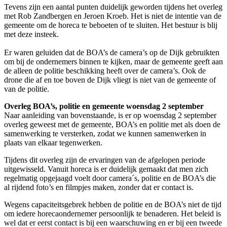
Tevens zijn een aantal punten duidelijk geworden tijdens het overleg
met Rob Zandbergen en Jeroen Kroeb. Het is niet de intentie van de
gemeente om de horeca te beboeten of te sluiten. Het bestuur is blij
met deze insteek.
Er waren geluiden dat de BOA’s de camera’s op de Dijk gebruikten
om bij de ondernemers binnen te kijken, maar de gemeente geeft aan
de alleen de politie beschikking heeft over de camera’s. Ook de
drone die af en toe boven de Dijk vliegt is niet van de gemeente of
van de politie.
Overleg BOA’s, politie en gemeente woensdag 2 september
Naar aanleiding van bovenstaande, is er op woensdag 2 september
overleg geweest met de gemeente, BOA’s en politie met als doen de
samenwerking te versterken, zodat we kunnen samenwerken in
plaats van elkaar tegenwerken.
Tijdens dit overleg zijn de ervaringen van de afgelopen periode
uitgewisseld. Vanuit horeca is er duidelijk gemaakt dat men zich
regelmatig opgejaagd voelt door camera´s, politie en de BOA’s die
al rijdend foto’s en filmpjes maken, zonder dat er contact is.
Wegens capaciteitsgebrek hebben de politie en de BOA’s niet de tijd
om iedere horecaondernemer persoonlijk te benaderen. Het beleid is
wel dat er eerst contact is bij een waarschuwing en er bij een tweede