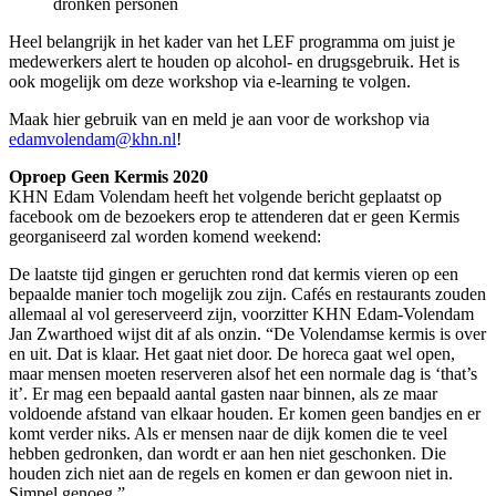
dronken personen
Heel belangrijk in het kader van het LEF programma om juist je
medewerkers alert te houden op alcohol- en drugsgebruik. Het is
ook mogelijk om deze workshop via e-learning te volgen.
Maak hier gebruik van en meld je aan voor de workshop via
edamvolendam@khn.nl
!
Oproep Geen Kermis 2020
KHN Edam Volendam heeft het volgende bericht geplaatst op
facebook om de bezoekers erop te attenderen dat er geen Kermis
georganiseerd zal worden komend weekend:
De laatste tijd gingen er geruchten rond dat kermis vieren op een
bepaalde manier toch mogelijk zou zijn. Cafés en restaurants zouden
allemaal al vol gereserveerd zijn, voorzitter KHN Edam-Volendam
Jan Zwarthoed wijst dit af als onzin. “De Volendamse kermis is over
en uit. Dat is klaar. Het gaat niet door. De horeca gaat wel open,
maar mensen moeten reserveren alsof het een normale dag is ‘that’s
it’. Er mag een bepaald aantal gasten naar binnen, als ze maar
voldoende afstand van elkaar houden. Er komen geen bandjes en er
komt verder niks. Als er mensen naar de dijk komen die te veel
hebben gedronken, dan wordt er aan hen niet geschonken. Die
houden zich niet aan de regels en komen er dan gewoon niet in.
Simpel genoeg.”