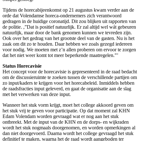
Tijdens de horecabijeenkomst op 21 augustus kwam verder aan de
orde dat Volendamse horeca-ondernemers zich verantwoord
gedragen in de huidige coronatijd. Dit zou blijken uit rapporten van
de politie. ,”Dat is positief natuurlijk. Er zal altijd wel wát gebeuren
natuurlijk, maar door de bank genomen kunnen we tevreden zijn.
Ook over het gedrag van het grootste deel van de gasten. Nu is het
zaak om dit zo te houden. Daar hebben we zoals gezegd iedereen
voor nodig. We moeten met z’n allen proberen om ervoor te zorgen
dat het niet weer komt tot meer beperkende maatregelen.”’
Status Horecavisie
Het concept voor de horecavisie is gepresenteerd in de raad bedacht
om de discussieruimte te zoeken tussen de verschillende partijen om
zo input/kaders te krijgen voor het horecabeleid. Inmiddels hebben
de raadsfracties input geleverd, en gaat de organisatie aan de slag
met het verwerken van deze input.
Wanneer het stuk vorm krijgt, moet het college akkoord geven om
het stuk vrij te geven voor participatie. Op dat moment zal KHN
Edam Volendam worden gevraagd wat er nog aan het stuk
ontbreekt. Met de input van de KHN en de dorps- en wijkraden
wordt het stuk nogmaals doorgenomen, en worden opmerkingen al
dan niet doorgevoerd. Daarna wordt het college gevraagd het stuk
definitief te maken, waarna het de raad wordt aangeboden ter