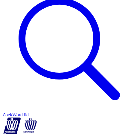
Zoek
Word lid