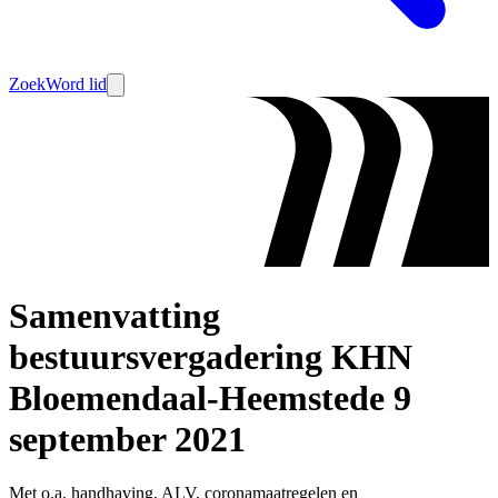
Zoek
Word lid
Samenvatting
bestuursvergadering KHN
Bloemendaal-Heemstede 9
september 2021
Met o.a. handhaving, ALV, coronamaatregelen en