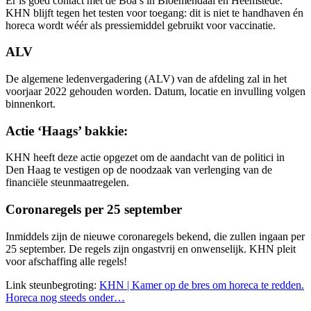
Er is goed contact met de Boa’s in Bloemendaal en Heemstede.
KHN blijft tegen het testen voor toegang: dit is niet te handhaven én
horeca wordt wéér als pressiemiddel gebruikt voor vaccinatie.
ALV
De algemene ledenvergadering (ALV) van de afdeling zal in het
voorjaar 2022 gehouden worden. Datum, locatie en invulling volgen
binnenkort.
Actie ‘Haags’ bakkie:
KHN heeft deze actie opgezet om de aandacht van de politici in
Den Haag te vestigen op de noodzaak van verlenging van de
financiële steunmaatregelen.
Coronaregels per 25 september
Inmiddels zijn de nieuwe coronaregels bekend, die zullen ingaan per
25 september. De regels zijn ongastvrij en onwenselijk. KHN pleit
voor afschaffing alle regels!
Link steunbegroting:
KHN | Kamer op de bres om horeca te redden.
Horeca nog steeds onder…