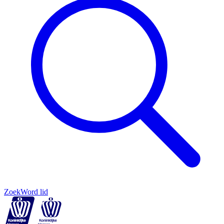
Zoek
Word lid