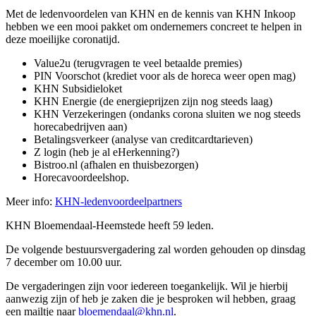
Met de ledenvoordelen van KHN en de kennis van KHN Inkoop
hebben we een mooi pakket om ondernemers concreet te helpen in
deze moeilijke coronatijd.
Value2u (terugvragen te veel betaalde premies)
PIN Voorschot (krediet voor als de horeca weer open mag)
KHN Subsidieloket
KHN Energie (de energieprijzen zijn nog steeds laag)
KHN Verzekeringen (ondanks corona sluiten we nog steeds
horecabedrijven aan)
Betalingsverkeer (analyse van creditcardtarieven)
Z login (heb je al eHerkenning?)
Bistroo.nl (afhalen en thuisbezorgen)
Horecavoordeelshop.
Meer info:
KHN-ledenvoordeelpartners
KHN Bloemendaal-Heemstede heeft 59 leden.
De volgende bestuursvergadering zal worden gehouden op dinsdag
7 december om 10.00 uur.
De vergaderingen zijn voor iedereen toegankelijk. Wil je hierbij
aanwezig zijn of heb je zaken die je besproken wil hebben, graag
een mailtje naar
bloemendaal@khn.nl
.