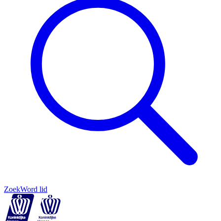
Zoek
Word lid