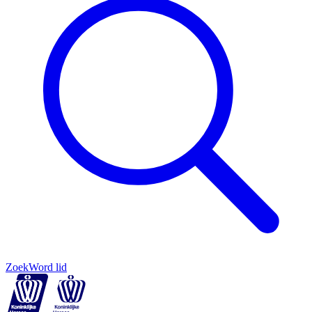
Zoek
Word lid