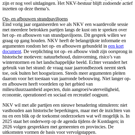
zijn er nog veel uitdagingen. Het NKV-bestuur blijft zodoende actief
inzetten op deze thema’s.
Op- en afbouwen strandpaviljoens
Eind vorig jaar organiseerden we als NKV een waardevolle sessie
met meerdere betrokken partijen langs de kust om te spreken over
het op- en afbouwen van strandpaviljoens. Dit gesprek willen we
graag op gang houden. NKV heeft de belangrijkste informatie en
argumenten rondom het op- en afbouwen gebundeld in
een kort
document
. De verplichting tot op- en afbouw vindt zijn oorsprong in
historische motieven: natuurbehoud, duinvorming, risico’s van
winterstormen en het landschappelijke beeld. Echter verandert het
gebruik van het strand: de vraag naar jaarrondbezoek neemt sterk
toe, ook buiten het hoogseizoen. Steeds meer argumenten pleiten
daarom voor het toestaan van jaarronde bebouwing. Niet langer op-
en afbouwen heeft voordelen op het gebied van
milieu/duurzaamheid aspecten, duin aangroei/waterveiligheid,
economie, operationeel en sociaal en recreatief oogpunt.
NKV wil met alle partijen een nieuwe benadering stimuleren: niet
vasthouden aan historische beperkingen, maar met de inzichten van
nu en een blik op de toekomst onderzoeken wat wél mogelijk is. In
2025 staat het onderwerp op de agenda tijdens de Kustdagen; in
2026 volgen gesprekken met gemeenten en provincies. De
uitkomsten vormen de basis voor vervolgstappen.