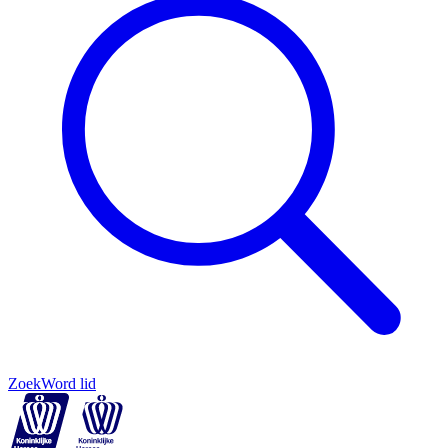
Zoek
Word lid