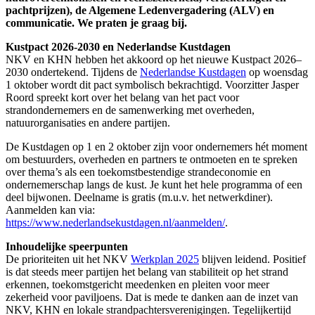
pachtprijzen), de Algemene Ledenvergadering (ALV) en
communicatie. We praten je graag bij.
Kustpact 2026-2030 en Nederlandse Kustdagen
NKV en KHN hebben het akkoord op het nieuwe Kustpact 2026–
2030 ondertekend. Tijdens de
Nederlandse Kustdagen
op woensdag
1 oktober wordt dit pact symbolisch bekrachtigd. Voorzitter Jasper
Roord spreekt kort over het belang van het pact voor
strandondernemers en de samenwerking met overheden,
natuurorganisaties en andere partijen.
De Kustdagen op 1 en 2 oktober zijn voor ondernemers hét moment
om bestuurders, overheden en partners te ontmoeten en te spreken
over thema’s als een toekomstbestendige strandeconomie en
ondernemerschap langs de kust. Je kunt het hele programma of een
deel bijwonen. Deelname is gratis (m.u.v. het netwerkdiner).
Aanmelden kan via:
https://www.nederlandsekustdagen.nl/aanmelden/
.
Inhoudelijke speerpunten
De prioriteiten uit het NKV
Werkplan 2025
blijven leidend. Positief
is dat steeds meer partijen het belang van stabiliteit op het strand
erkennen, toekomstgericht meedenken en pleiten voor meer
zekerheid voor paviljoens. Dat is mede te danken aan de inzet van
NKV, KHN en lokale strandpachtersverenigingen. Tegelijkertijd