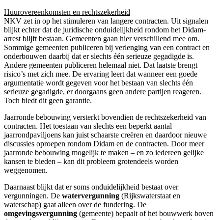
Huurovereenkomsten en rechtszekerheid
NKV zet in op het stimuleren van langere contracten. Uit signalen
blijkt echter dat de juridische onduidelijkheid rondom het Didam-
arrest blijft bestaan. Gemeenten gaan hier verschillend mee om.
Sommige gemeenten publiceren bij verlenging van een contract en
onderbouwen daarbij dat er slechts één serieuze gegadigde is.
Andere gemeenten publiceren helemaal niet. Dat laatste brengt
risico’s met zich mee. De ervaring leert dat wanneer een goede
argumentatie wordt gegeven voor het bestaan van slechts één
serieuze gegadigde, er doorgaans geen andere partijen reageren.
Toch biedt dit geen garantie.
Jaarronde bebouwing versterkt bovendien de rechtszekerheid van
contracten. Het toestaan van slechts een beperkt aantal
jaarrondpaviljoens kan juist schaarste creëren en daardoor nieuwe
discussies oproepen rondom Didam en de contracten. Door meer
jaarronde bebouwing mogelijk te maken – en zo iedereen gelijke
kansen te bieden – kan dit probleem grotendeels worden
weggenomen.
Daarnaast blijkt dat er soms onduidelijkheid bestaat over
vergunningen. De
watervergunning
(Rijkswaterstaat en
waterschap) gaat alleen over de fundering. De
omgevingsvergunning
(gemeente) bepaalt of het bouwwerk boven