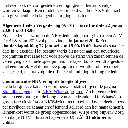
Het resultaat: de voorgestelde verhogingen zullen aanzienlijk
worden verlaagd. Een duidelijk voorbeeld van hoe NKV de kracht
van gezamenlijke belangenbehartiging laat zien.
Algemene Leden Vergadering (ALV) – Save the date 22 januari
2026 15.00-18.00
Zoals ieder jaar worden de NKV-leden uitgenodigd voor een ALV.
De ALV voor 2025 zal plaatsvinden in
januari 2026
.
Zet
donderdagmiddag 22 januari van 15.00-18.00
alvast als save the
date in je agenda. Het bestuur werkt dit najaar aan een gevarieerd
programma met aandacht voor zowel de stand van zaken binnen de
vereniging als actuele speerpunten. De bijeenkomst wordt afgesloten
met een borrel. Het definitieve programma wordt eind november
vastgesteld; daarna volgt de officiële uitnodiging richting de leden.
Communicatie NKV en
op de hoogte blijven
De belangrijkste kanalen voor nieuwsupdates blijven de pagina
Strandbelangen
en de
NKV Whatsapp-groep
. Zo blijven de leden
snel en eenvoudig op de hoogte van actuele zaken. De WhatsApp-
groep is exclusief voor NKV-leden, met maximaal twee deelnemers
per paviljoen (eigenaar en/of iemand gelieerd aan het management).
Binnenkort wordt de groep opgeschoond. Wil je erbij blijven? Zorg
dan dat je NKV-lidmaatschap voor 2025 vóór
31 oktober
is
voldaan.