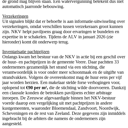
de grond mag blijven staan. Een watervergunning betekent dus niet
automatisch jaarronde bebouwing.
Verzekeringen
Uit signalen blijkt dat er behoefte is aan informatie-uitwisseling over
verzekeringen, omdat verschillen tussen verzekeraars groot kunnen
zijn. NKV helpt paviljoens graag door ervaringen te bundelen en
expertise in te schakelen. Tijdens de ALV in januari 2026 (zie
hieronder) komt dit onderwerp terug.
Inventarisatie pachtprijzen
Onlangs kwam het bestuur van de NKV in actie bij een geschil over
de huur- en pachtprijzen in de gemeente Veere. Daar pachtten 33
ondernemers gezamenlijk het strand via een stichting, die
verantwoordelijk is voor onder meer schoonmaak en de uitgifte van
strandvakken. Volgens de overeenkomst mag de huur eens per vijf
jaar worden herzien. Een makelaar stelde forse verhogingen voor,
oplopend tot
€90 per m²
,
die de stichting wilde doorvoeren. Dankzij
een clausule konden de betrokken paviljoens echter arbitrage
inroepen. De Zeeuwse afgevaardigde binnen het NKV-bestuur
voerde daarop een vergelijking uit met pachtprijzen in andere
kustgemeenten, waaronder Bloemendaal, Zandvoort, Noordwijk,
Scheveningen en de rest van Zeeland. Deze gegevens zijn inmiddels
ingebracht bij de arbiters die namens de ondernemers zijn
aangesteld.