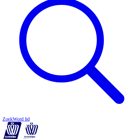
Zoek
Word lid