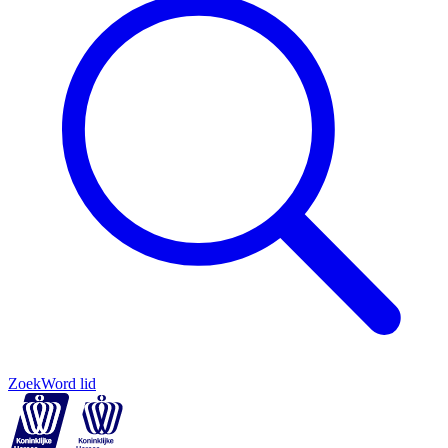
Zoek
Word lid