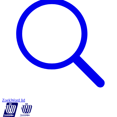
Zoek
Word lid