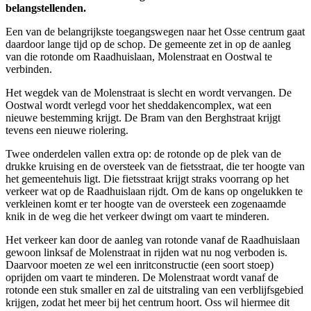
belangstellenden.
Een van de belangrijkste toegangswegen naar het Osse centrum gaat
daardoor lange tijd op de schop. De gemeente zet in op de aanleg
van die rotonde om Raadhuislaan, Molenstraat en Oostwal te
verbinden.
Het wegdek van de Molenstraat is slecht en wordt vervangen. De
Oostwal wordt verlegd voor het sheddakencomplex, wat een
nieuwe bestemming krijgt. De Bram van den Berghstraat krijgt
tevens een nieuwe riolering.
Twee onderdelen vallen extra op: de rotonde op de plek van de
drukke kruising en de oversteek van de fietsstraat, die ter hoogte van
het gemeentehuis ligt. Die fietsstraat krijgt straks voorrang op het
verkeer wat op de Raadhuislaan rijdt. Om de kans op ongelukken te
verkleinen komt er ter hoogte van de oversteek een zogenaamde
knik in de weg die het verkeer dwingt om vaart te minderen.
Het verkeer kan door de aanleg van rotonde vanaf de Raadhuislaan
gewoon linksaf de Molenstraat in rijden wat nu nog verboden is.
Daarvoor moeten ze wel een inritconstructie (een soort stoep)
oprijden om vaart te minderen. De Molenstraat wordt vanaf de
rotonde een stuk smaller en zal de uitstraling van een verblijfsgebied
krijgen, zodat het meer bij het centrum hoort. Oss wil hiermee dit