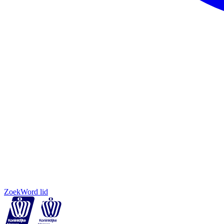
Zoek
Word lid