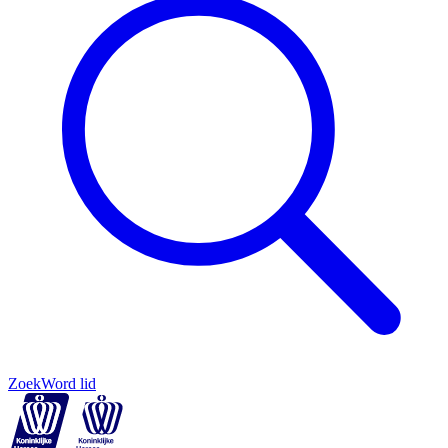
Zoek
Word lid