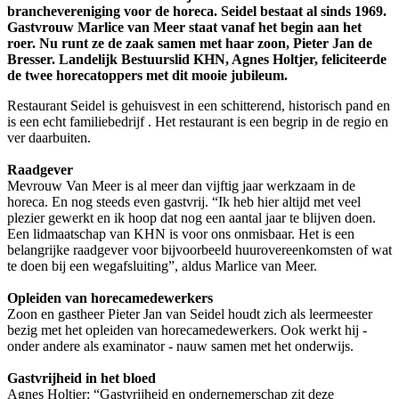
branchevereniging voor de horeca. Seidel bestaat al sinds 1969.
Gastvrouw Marlice van Meer staat vanaf het begin aan het
roer. Nu runt ze de zaak samen met haar zoon, Pieter Jan de
Bresser. Landelijk Bestuurslid KHN, Agnes Holtjer, feliciteerde
de twee horecatoppers met dit mooie jubileum.
Restaurant Seidel is gehuisvest in een schitterend, historisch pand en
is een echt familiebedrijf . Het restaurant is een begrip in de regio en
ver daarbuiten.
Raadgever
Mevrouw Van Meer is al meer dan vijftig jaar werkzaam in de
horeca. En nog steeds even gastvrij. “Ik heb hier altijd met veel
plezier gewerkt en ik hoop dat nog een aantal jaar te blijven doen.
Een lidmaatschap van KHN is voor ons onmisbaar. Het is een
belangrijke raadgever voor bijvoorbeeld huurovereenkomsten of wat
te doen bij een wegafsluiting”, aldus Marlice van Meer.
Opleiden van horecamedewerkers
Zoon en gastheer Pieter Jan van Seidel houdt zich als leermeester
bezig met het opleiden van horecamedewerkers. Ook werkt hij -
onder andere als examinator - nauw samen met het onderwijs.
Gastvrijheid in het bloed
Agnes Holtjer: “Gastvrijheid en ondernemerschap zit deze