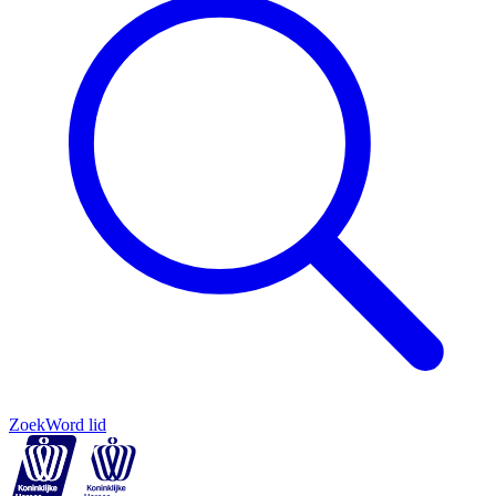
Zoek
Word lid